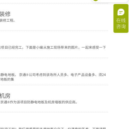
装修
装修工程。
该项目已经完工，下面是小编从施工现场带来的图片，一起来感受一下
静电地板。 京通®公司考虑到该场所人员多、电子产品设备多、须24
空地板的集
机房
京通®作为该项目防静电地板及机房墙板的供应商。
顺利完工啦！我们用质量和态度给客户交了一份满意的答卷，下面请跟