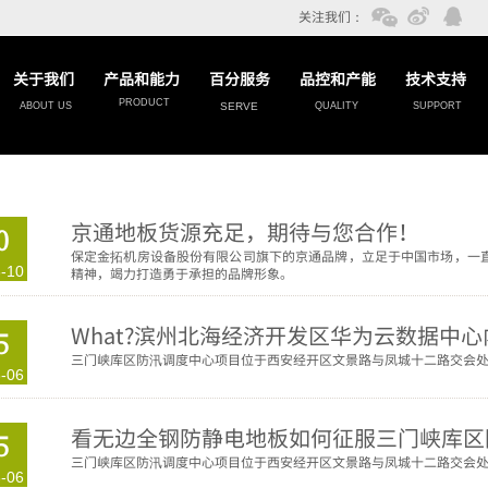
关注我们
：
关于我们
产品和能力
百分服务
品控和产能
技术支持
PRODUCT
ABOUT US
SERVE
QUALITY
SUPPORT
京通地板货源充足，期待与您合作！
0
保定金拓机房设备股份有限公司旗下的京通品牌，立足于中国市场，一
-10
精神，竭力打造勇于承担的品牌形象。
What?滨州北海经济开发区华为云数据中
5
三门峡库区防汛调度中心项目位于西安经开区文景路与凤城十二路交会处，
-06
看无边全钢防静电地板如何征服三门峡库区
5
三门峡库区防汛调度中心项目位于西安经开区文景路与凤城十二路交会处，
-06