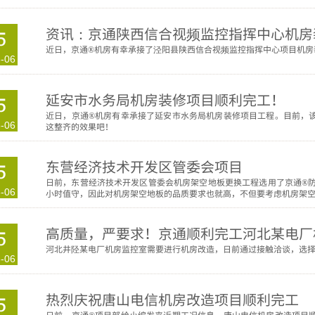
资讯：京通陕西信合视频监控指挥中心机房
5
近日，京通®机房有幸承接了泾阳县陕西信合视频监控指挥中心项目机房
-06
延安市水务局机房装修项目顺利完工！
5
近日，京通®机房有幸承接了延安市水务局机房装修项目工程。目前，
-06
这整齐的效果吧！
东营经济技术开发区管委会项目
5
日前，东营经济技术开发区管委会机房架空地板更换工程选用了京通®防
-06
小时值守，因此对机房架空地板的品质要求也就高，不但要考虑机房架
高质量，严要求！京通顺利完工河北某电厂
5
河北井陉某电厂机房监控室需要进行机房改造，日前通过接触洽谈，选择
-06
热烈庆祝唐山电信机房改造项目顺利完工
5
日前，京通®项目部给小编发来近期工况信息，唐山电信机房改造项目