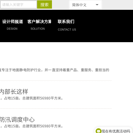
搜索
简体中文
设计师频道
客户解决方案
联系我们
DESIGN
SOLUTION
CONTACT US
直专注于地面静电防护行业，并一直坚持着重产品、重服务、重担当的
心内部长这样
占地15亩。总建筑面积56980平方米。
防汛调度中心
占地15亩。总建筑面积56980平方米。
现在有优惠活动吗